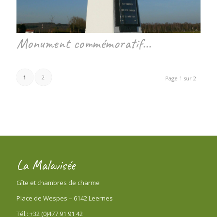
Monument commémoratif…
1
2
Page 1 sur 2
La Malavisée
Gîte et chambres de charme
Place de Wespes – 6142 Leernes
Tél.: +32 (0)477 91 91 42