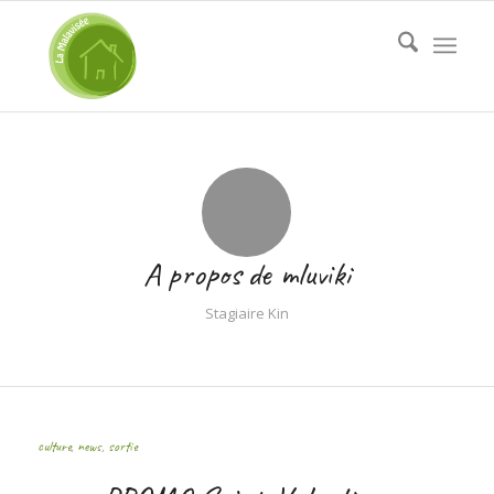
A propos de
mluviki
Stagiaire Kin
culture
,
news
,
sortie