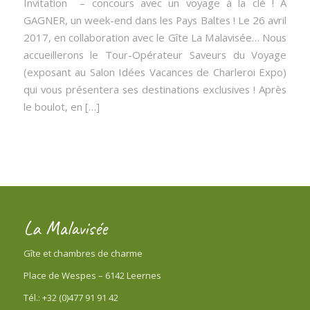
Invitation – concours avec un voyage à la clé ! A
GAGNER, un week-end dans les Pays Baltes ! Le 26 avril
2017, en collaboration avec le Gîte La Malavisée… Nous
accueillerons le Tour-Opérateur Saveurs du Voyage
(exposant au Salon Idées Vacances de Charleroi Expo)
qui vous présentera ses destinations exclusives ! Après
le boulot, en […]
La Malavisée
Gîte et chambres de charme
Place de Wespes – 6142 Leernes
Tél.: +32 (0)477 91 91 42