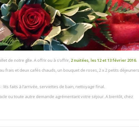
let de notre gîte. A offrir ou à s’offrir,
2 nuitées, les 12 et 13 février 2016.
au frais et deux cafés chauds, un bouquet de roses, 2 x 2 petits déjeuner
s : lits faits à l’arrivée, serviettes de bain, nettoyage final.
acle ou toute autre demande agrémentant votre séjour. A bientôt, chez