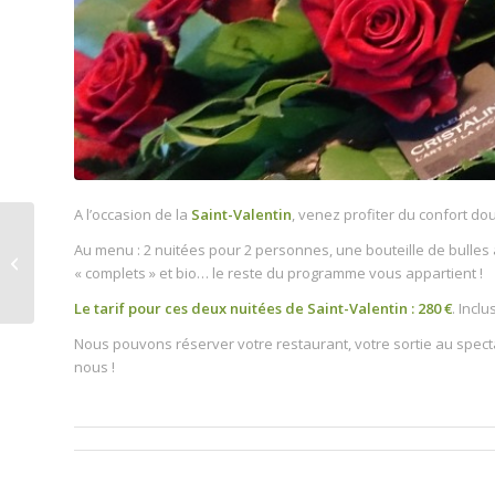
A l’occasion de la
Saint-Valentin
, venez profiter du confort douil
Au menu : 2 nuitées pour 2 personnes, une bouteille de bulles 
Concours – Une nuitée
« complets » et bio… le reste du programme vous appartient !
en gîte à gagner !
Le tarif pour ces deux nuitées de Saint-Valentin : 280 €
. Inclu
Nous pouvons réserver votre restaurant, votre sortie au spect
nous !